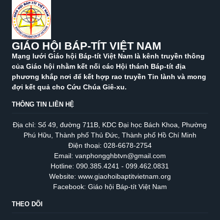
GIÁO HỘI BÁP-TÍT VIỆT NAM
Mạng lưới Giáo hội Báp-tít Việt Nam là kênh truyền thông
của Giáo hội nhằm kết nối các Hội thánh Báp-tít địa
phương khắp nơi để kết hợp rao truyền Tin lành và mong
đợi kết quả cho Cứu Chúa Giê-xu.
THÔNG TIN LIÊN HỆ
Địa chỉ: Số 49, đường 711B, KDC Đại học Bách Khoa, Phường
Phú Hữu, Thành phố Thủ Đức, Thành phố Hồ Chí Minh
Điện thoại: 028-6678-2754
Email: vanphongghbtvn@gmail.com
Hotline: 090.385.4241 - 099.462.0831
Website: www.giaohoibaptitvietnam.org
Facebook: Giáo hội Báp-tít Việt Nam
THEO DÕI