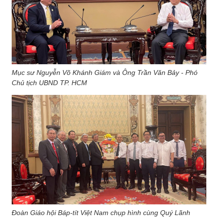
Mục sư Nguyễn Võ Khánh Giám và Ông Trần Văn Bảy - Phó
Chủ tịch UBND TP. HCM
Đoàn Giáo hội Báp-tít Việt Nam chụp hình cùng Quý Lãnh