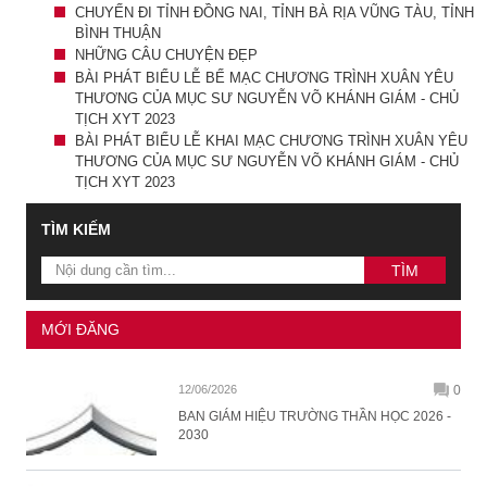
CHUYẾN ĐI TỈNH ĐỒNG NAI, TỈNH BÀ RỊA VŨNG TÀU, TỈNH
BÌNH THUẬN
NHỮNG CÂU CHUYỆN ĐẸP
BÀI PHÁT BIỂU LỄ BẾ MẠC CHƯƠNG TRÌNH XUÂN YÊU
THƯƠNG CỦA MỤC SƯ NGUYỄN VÕ KHÁNH GIÁM - CHỦ
TỊCH XYT 2023
BÀI PHÁT BIỂU LỄ KHAI MẠC CHƯƠNG TRÌNH XUÂN YÊU
THƯƠNG CỦA MỤC SƯ NGUYỄN VÕ KHÁNH GIÁM - CHỦ
TỊCH XYT 2023
TÌM KIẾM
MỚI ĐĂNG
12/06/2026
0
BAN GIÁM HIỆU TRƯỜNG THẦN HỌC 2026 -
2030