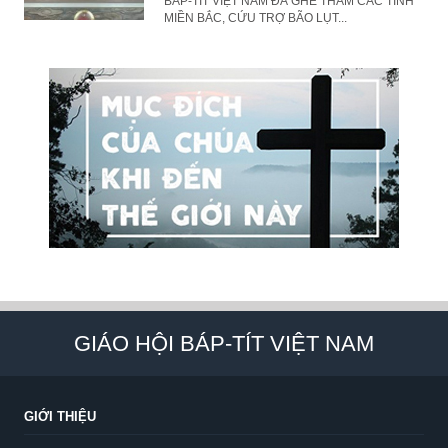
BÁP-TÍT VIỆT NAM ĐÃ GHÉ THĂM CÁC TỈNH
MIỀN BẮC, CỨU TRỢ BÃO LỤT...
GIÁO HỘI BÁP-TÍT VIỆT NAM
GIỚI THIỆU