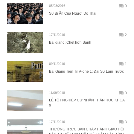
05/08/2016
0
Sự Bí Ẩn Của Người Do Thái
17/11/2016
2
Bài giảng: Chết hơn Sanh
09/11/2016
1
Bài Giảng Tiên Tri A-ghê 1: Đại Sự Làm Trước
11/09/2018
0
LỄ TỐT NGHIỆP CỬ NHÂN THẦN HỌC KHÓA
9
17/11/2016
3
THƯỜNG TRỰC BAN CHẤP HÀNH GIÁO HỘI