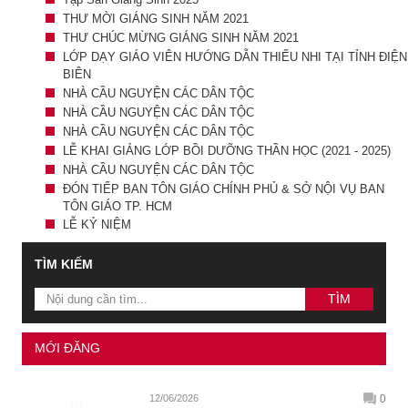
THƯ MỜI GIÁNG SINH NĂM 2021
THƯ CHÚC MỪNG GIÁNG SINH NĂM 2021
LỚP DẠY GIÁO VIÊN HƯỚNG DẪN THIẾU NHI TẠI TỈNH ĐIỆN
BIÊN
NHÀ CẦU NGUYỆN CÁC DÂN TỘC
NHÀ CẦU NGUYỆN CÁC DÂN TỘC
NHÀ CẦU NGUYỆN CÁC DÂN TỘC
LỄ KHAI GIẢNG LỚP BỒI DƯỠNG THẦN HỌC (2021 - 2025)
NHÀ CẦU NGUYỆN CÁC DÂN TỘC
ĐÓN TIẾP BAN TÔN GIÁO CHÍNH PHỦ & SỞ NỘI VỤ BAN
TÔN GIÁO TP. HCM
LỄ KỶ NIỆM
TÌM KIẾM
MỚI ĐĂNG
12/06/2026
0