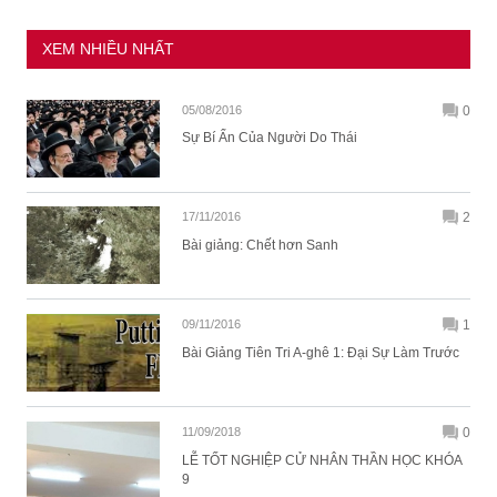
XEM NHIỀU NHẤT
05/08/2016
0
Sự Bí Ẩn Của Người Do Thái
17/11/2016
2
Bài giảng: Chết hơn Sanh
09/11/2016
1
Bài Giảng Tiên Tri A-ghê 1: Đại Sự Làm Trước
11/09/2018
0
LỄ TỐT NGHIỆP CỬ NHÂN THẦN HỌC KHÓA
9