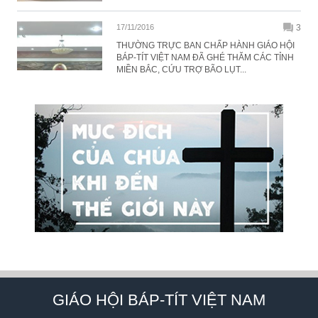
17/11/2016
3
THƯỜNG TRỰC BAN CHẤP HÀNH GIÁO HỘI
BÁP-TÍT VIỆT NAM ĐÃ GHÉ THĂM CÁC TỈNH
MIỀN BẮC, CỨU TRỢ BÃO LỤT...
GIÁO HỘI BÁP-TÍT VIỆT NAM