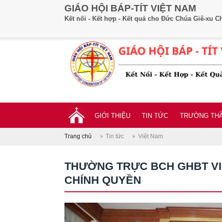
GIÁO HỘI BÁP-TÍT VIỆT NAM
Kết nối - Kết hợp - Kết quả cho Đức Chúa Giê-xu Ch
GIỚI THIỆU
TIN TỨC
TRƯỜNG THẦ
Trang chủ
Tin tức
Việt Nam
THƯỜNG TRỰC BCH GHBT VIỆ
CHÍNH QUYỀN