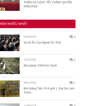
THĂM VÀ CHÚC TẾT CHÍNH QUYỀN
NĂM 2026
XEM NHIỀU NHẤT
05/08/2016
0
Sự Bí Ẩn Của Người Do Thái
17/11/2016
2
Bài giảng: Chết hơn Sanh
09/11/2016
1
Bài Giảng Tiên Tri A-ghê 1: Đại Sự Làm
Trước
11/09/2018
0