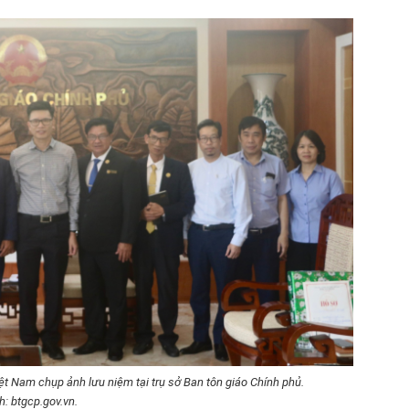
ệt Nam chụp ảnh lưu niệm tại trụ sở Ban tôn giáo Chính phủ.
h: btgcp.gov.vn.