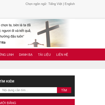
Chọn ngôn ngữ:
Tiếng Việt
|
English
NG LINH
DANH BẠ
TÀI LIỆU
LIÊN HỆ
TÌM KIẾM
MỚI ĐĂNG