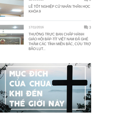
LỄ TỐT NGHIỆP CỬ NHÂN THẦN HỌC
KHÓA 9
17/11/2016
3
THƯỜNG TRỰC BAN CHẤP HÀNH
GIÁO HỘI BÁP-TÍT VIỆT NAM ĐÃ GHÉ
THĂM CÁC TỈNH MIỀN BẮC, CỨU TRỢ
BÃO LỤT...