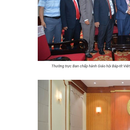
Thường trực Ban chấp hành Giáo hội Báp-tít V