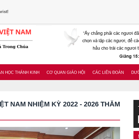
rist!
N HỌC THÁNH KINH
CƠ QUAN GIÁO HỘI
CÁC LIÊN ĐOÀN
DƯỠ
T NAM NHIỆM KỲ 2022 - 2026 THĂM