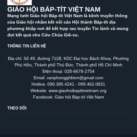
GIÁO HỘI BÁP-TÍT VIỆT NAM
Mạng lưới Giáo hội Báp-tít Việt Nam là kênh truyền thông
của Giáo hội nhằm kết nối các Hội thánh Báp-tít địa
phương khắp nơi để kết hợp rao truyền Tin lành và mong
đợi kết quả cho Cứu Chúa Giê-xu.
THÔNG TIN LIÊN HỆ
Địa chỉ: Số 49, đường 711B, KDC Đại học Bách Khoa, Phường
Phú Hữu, Thành phố Thủ Đức, Thành phố Hồ Chí Minh
Điện thoại: 028-6678-2754
Email: vanphongghbtvn@gmail.com
Hotline: 090.385.4241 - 099.462.0831
Website: www.giaohoibaptitvietnam.org
Facebook: Giáo hội Báp-tít Việt Nam
THEO DÕI