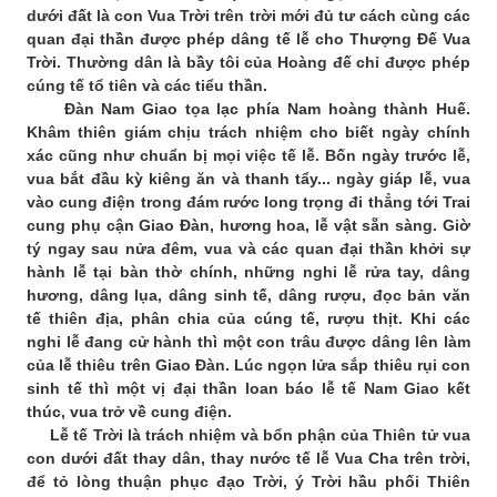
dưới đất là con Vua Trời trên trời mới đủ tư cách cùng các
quan đại thần được phép dâng tế lễ cho Thượng Đế Vua
Trời. Thường dân là bầy tôi của Hoàng đế chỉ được phép
cúng tế tổ tiên và các tiểu thần.
Đàn Nam Giao tọa lạc phía Nam hoàng thành Huế.
Khâm thiên giám chịu trách nhiệm cho biết ngày chính
xác cũng như chuẩn bị mọi việc tế lễ. Bốn ngày trước lễ,
vua bắt đầu kỳ kiêng ăn và thanh tẩy... ngày giáp lễ, vua
vào cung điện trong đám rước long trọng đi thẳng tới Trai
cung phụ cận Giao Đàn, hương hoa, lễ vật sẵn sàng. Giờ
tý ngay sau nửa đêm, vua và các quan đại thần khởi sự
hành lễ tại bàn thờ chính, những nghi lễ rửa tay, dâng
hương, dâng lụa, dâng sinh tế, dâng rượu, đọc bản văn
tế thiên địa, phân chia của cúng tế, rượu thịt. Khi các
nghi lễ đang cử hành thì một con trâu được dâng lên làm
của lễ thiêu trên Giao Đàn. Lúc ngọn lửa sắp thiêu rụi con
sinh tế thì một vị đại thần loan báo lễ tế Nam Giao kết
thúc, vua trở về cung điện.
Lễ tế Trời là trách nhiệm và bổn phận của Thiên tử vua
con dưới đất thay dân, thay nước tế lễ Vua Cha trên trời,
để tỏ lòng thuận phục đạo Trời, ý Trời hầu phối Thiên