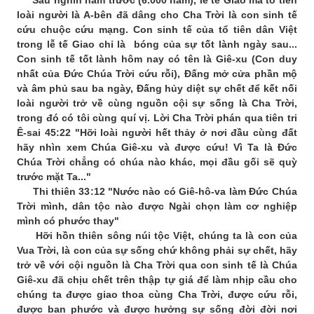
loài người là A-bên đã dâng cho Cha Trời là con sinh tế
cứu chuộc cứu mạng. Con sinh tế của tổ tiên dân Việt
trong lễ tế Giao chỉ là bóng của sự tốt lành ngày sau...
Con sinh tế tốt lành hôm nay có tên là Giê-xu (Con duy
nhất của Đức Chúa Trời cứu rỗi), Đấng mở cửa phần mộ
và âm phủ sau ba ngày, Đấng hủy diệt sự chết để kết nối
loài người trở về cùng nguồn cội sự sống là Cha Trời,
trong đó có tôi cùng quí vị. Lời Cha Trời phán qua tiên tri
Ê-sai 45:22 "Hỡi loài người hết thảy ở nơi đầu cùng đất
hãy nhìn xem Chúa Giê-xu và được cứu! Vì Ta là Đức
Chúa Trời chẳng có chúa nào khác, mọi đầu gối sẽ quỳ
trước mặt Ta..."
Thi thiên 33:12 "Nước nào có Giê-hô-va làm Đức Chúa
Trời mình, dân tộc nào được Ngài chọn làm cơ nghiệp
mình có phước thay"
Hỡi hồn thiên sông núi tộc Việt, chúng ta là con của
Vua Trời, là con của sự sống chứ không phải sự chết, hãy
trở về với cội nguồn là Cha Trời qua con sinh tế là Chúa
Giê-xu đã chịu chết trên thập tự giá để làm nhịp cầu cho
chúng ta được giao thoa cùng Cha Trời, được cứu rỗi,
được ban phước và được hưởng sự sống đời đời nơi