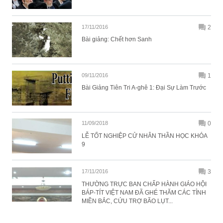
17/11/2016
2
Bài giảng: Chết hơn Sanh
09/11/2016
1
Bài Giảng Tiên Tri A-ghê 1: Đại Sự Làm Trước
11/09/2018
0
LỄ TỐT NGHIỆP CỬ NHÂN THẦN HỌC KHÓA
9
17/11/2016
3
THƯỜNG TRỰC BAN CHẤP HÀNH GIÁO HỘI
BÁP-TÍT VIỆT NAM ĐÃ GHÉ THĂM CÁC TỈNH
MIỀN BẮC, CỨU TRỢ BÃO LỤT...