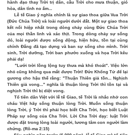
hành đạo thay Trời trị dân, cầu Trời cho mưa thuận, gió
hòa, dân tình no ấm...
Lễ tế Giao ý nghĩa chính là sự giao thoa giữa Vua Trời
(Đức Chúa Trời) và loài người dưới đất. Một sự giao thoa
kết nối hiệp nhất trong dòng chảy cùng Đức Chúa Trời
của mọi thần linh và xác thịt. Trong dòng chảy sự sống
đó, loài người được sống động, hiện hữu, tồn tại cùng
chính Đấng đã tạo dựng và ban sự sống cho mình. Trời
sinh, Trời dưỡng, Trời ban phước xuống và họa Trời kêu
phải dạ!
"Lưới trời lồng lộng tuy thưa mà khó thoát". Việc lớn
nhỏ cũng không qua mắt được Trời! Đức Khổng Tử để lại
gương cho hậu thế rằng: "Thuận Thiên giả tồn... Nghịch
Thiên giả vong..." nghĩa là thuận lòng Trời thì tồn tại và
nghịch Trời thì bị diệt vong.
Tổ tiên dân Việt với lễ tế Giao, tế Trời là nhắc nhở con
cháu Việt hãy sống thuận lòng Trời. Muốn sống thuận
lòng Trời, ý Trời thì phải học biết Cha Trời, học biết Luật
Pháp sự sống của Cha Trời. Lời Cha Trời dạy: luật Trời
được đặt trong lòng loài người, lương tâm con người làm
chứng. (Rô-ma 2:15)
Sáu nghìn năm trước (6.000 năm), lễ tế Giao mà tổ tiên