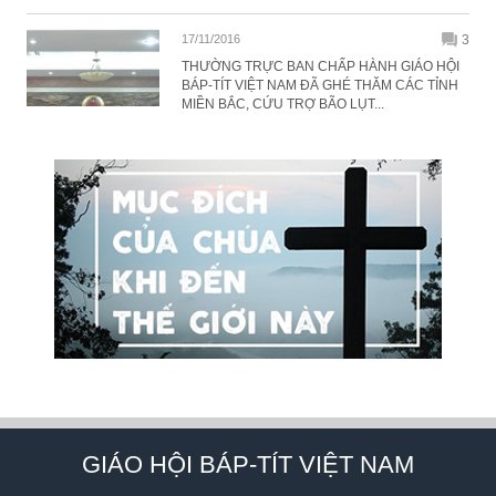
17/11/2016
3
THƯỜNG TRỰC BAN CHẤP HÀNH GIÁO HỘI
BÁP-TÍT VIỆT NAM ĐÃ GHÉ THĂM CÁC TỈNH
MIỀN BẮC, CỨU TRỢ BÃO LỤT...
GIÁO HỘI BÁP-TÍT VIỆT NAM