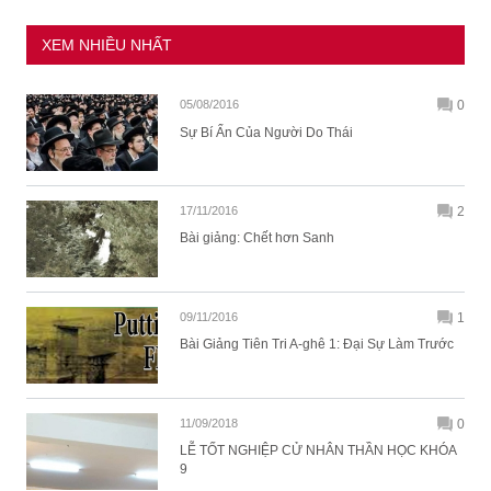
XEM NHIỀU NHẤT
05/08/2016
0
Sự Bí Ẩn Của Người Do Thái
17/11/2016
2
Bài giảng: Chết hơn Sanh
09/11/2016
1
Bài Giảng Tiên Tri A-ghê 1: Đại Sự Làm Trước
11/09/2018
0
LỄ TỐT NGHIỆP CỬ NHÂN THẦN HỌC KHÓA
9