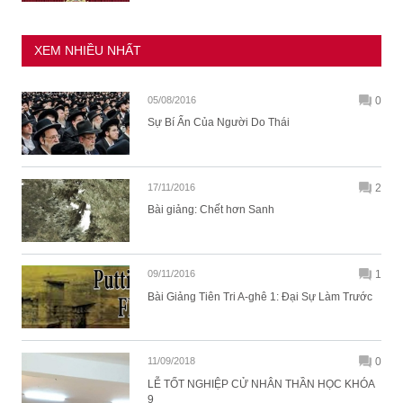
XEM NHIỀU NHẤT
05/08/2016
0
Sự Bí Ẩn Của Người Do Thái
17/11/2016
2
Bài giảng: Chết hơn Sanh
09/11/2016
1
Bài Giảng Tiên Tri A-ghê 1: Đại Sự Làm Trước
11/09/2018
0
LỄ TỐT NGHIỆP CỬ NHÂN THẦN HỌC KHÓA
9