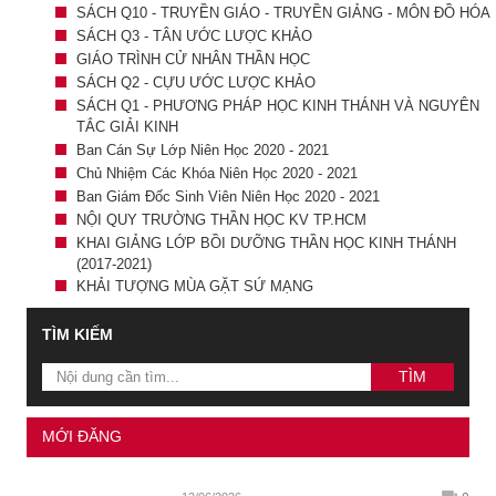
SÁCH Q10 - TRUYỀN GIÁO - TRUYỀN GIẢNG - MÔN ĐỒ HÓA
SÁCH Q3 - TÂN ƯỚC LƯỢC KHẢO
GIÁO TRÌNH CỬ NHÂN THẦN HỌC
SÁCH Q2 - CỰU ƯỚC LƯỢC KHẢO
SÁCH Q1 - PHƯƠNG PHÁP HỌC KINH THÁNH VÀ NGUYÊN
TẮC GIẢI KINH
Ban Cán Sự Lớp Niên Học 2020 - 2021
Chủ Nhiệm Các Khóa Niên Học 2020 - 2021
Ban Giám Đốc Sinh Viên Niên Học 2020 - 2021
NỘI QUY TRƯỜNG THẦN HỌC KV TP.HCM
KHAI GIẢNG LỚP BỒI DƯỠNG THẦN HỌC KINH THÁNH
(2017-2021)
KHẢI TƯỢNG MÙA GẶT SỨ MẠNG
TÌM KIẾM
MỚI ĐĂNG