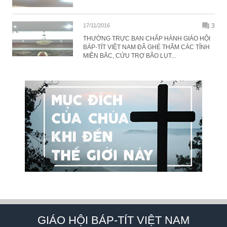
17/11/2016
3
THƯỜNG TRỰC BAN CHẤP HÀNH GIÁO HỘI
BÁP-TÍT VIỆT NAM ĐÃ GHÉ THĂM CÁC TỈNH
MIỀN BẮC, CỨU TRỢ BÃO LỤT...
GIÁO HỘI BÁP-TÍT VIỆT NAM