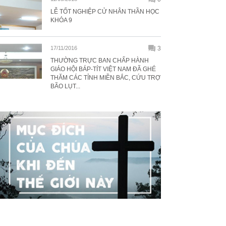
LỄ TỐT NGHIỆP CỬ NHÂN THẦN HỌC
KHÓA 9
17/11/2016
3
THƯỜNG TRỰC BAN CHẤP HÀNH
GIÁO HỘI BÁP-TÍT VIỆT NAM ĐÃ GHÉ
THĂM CÁC TỈNH MIỀN BẮC, CỨU TRỢ
BÃO LỤT...