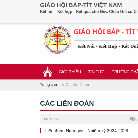
GIÁO HỘI BÁP-TÍT VIỆT NAM
Kết nối - Kết hợp - Kết quả cho Đức Chúa Giê-xu Ch
GIỚI THIỆU
TIN TỨC
TRƯỜNG THẦ
Trang chủ
Các liên đoàn
CÁC LIÊN ĐOÀN
11/07/2024
0
Liên đoàn Nam giới - Nhiệm kỳ 2024-2028