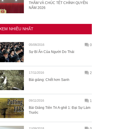
THĂM VÀ CHÚC TẾT CHÍNH QUYỀN
NĂM 2026
XEM NHIỀU NHẤT
05/08/2016
0
Sự Bí Ẩn Của Người Do Thái
17/11/2016
2
Bài giảng: Chết hơn Sanh
09/11/2016
1
Bài Giảng Tiên Tri A-ghê 1: Đại Sự Làm
Trước
11/09/2018
0