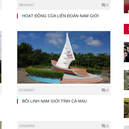
08/10/2017
0
HOẠT ĐỘNG CỦA LIÊN ĐOÀN NAM GIỚI
07/10/2017
0
BỒI LINH NAM GIỚI TỈNH CÀ MAU
13/12/2016
0