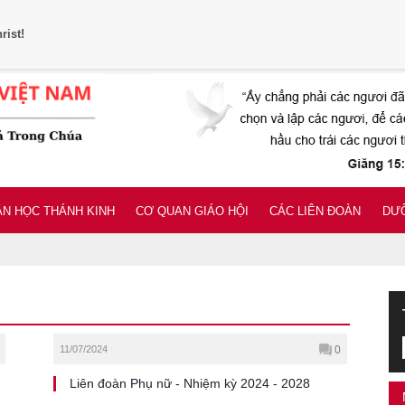
rist!
N HỌC THÁNH KINH
CƠ QUAN GIÁO HỘI
CÁC LIÊN ĐOÀN
DƯỠ
11/07/2024
0
Liên đoàn Phụ nữ - Nhiệm kỳ 2024 - 2028