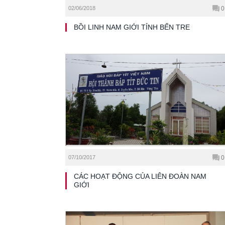
02/06/2018
0
BỒI LINH NAM GIỚI TỈNH BẾN TRE
07/10/2017
0
CÁC HOẠT ĐỘNG CỦA LIÊN ĐOÀN NAM
GIỚI