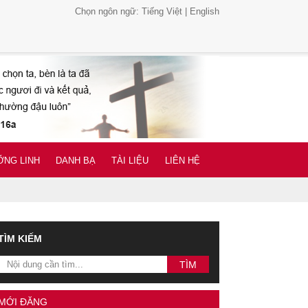
Chọn ngôn ngữ:
Tiếng Việt
|
English
NG LINH
DANH BẠ
TÀI LIỆU
LIÊN HỆ
TÌM KIẾM
MỚI ĐĂNG