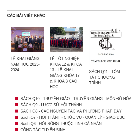
CÁC BÀI VIẾT KHÁC
LỄ KHAI GIẢNG
LỄ TỐT NGHIỆP
NĂM HỌC 2023-
KHÓA 12 & KHÓA
2024
13 - LỄ KHAI
SÁCH Q11 - TÓM
GIẢNG KHÓA 17
TẮT CHƯƠNG
& KHÓA 3 CAO
TRÌNH
HỌC
SÁCH Q10 - TRUYỀN GIÁO - TRUYỀN GIẢNG - MÔN ĐỒ HÓA
SÁCH Q9 - LƯỢC SỬ HỘI THÁNH
SÁCH Q8 - CÁC NGUYÊN TẮC VÀ PHƯƠNG PHÁP DẠY
Sách Q7 - HỘI THÁNH - CHỨC VỤ - QUẢN LÝ - GIÁO DỤC
Sách Q6 - ĐỜI SỐNG THUỘC LINH CÁ NHÂN
CÔNG TÁC TUYỂN SINH