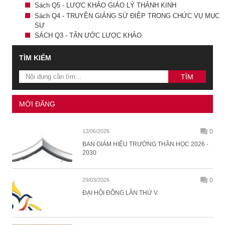
Sách Q5 - LƯỢC KHẢO GIÁO LÝ THÁNH KINH
Sách Q4 - TRUYỀN GIẢNG SỨ ĐIỆP TRONG CHỨC VỤ MỤC
SƯ
SÁCH Q3 - TÂN ƯỚC LƯỢC KHẢO
TÌM KIẾM
MỚI ĐĂNG
12/06/2026
0
BAN GIÁM HIỆU TRƯỜNG THẦN HỌC 2026 -
2030
29/03/2026
0
ĐẠI HỘI ĐỒNG LẦN THỨ V