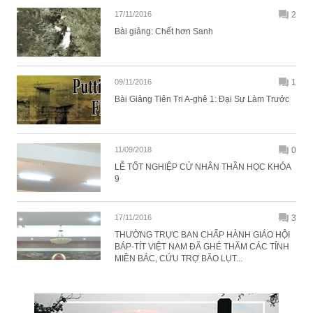
17/11/2016
2
Bài giảng: Chết hơn Sanh
09/11/2016
1
Bài Giảng Tiên Tri A-ghê 1: Đại Sự Làm Trước
11/09/2018
0
LỄ TỐT NGHIỆP CỬ NHÂN THẦN HỌC KHÓA
9
17/11/2016
3
THƯỜNG TRỰC BAN CHẤP HÀNH GIÁO HỘI
BÁP-TÍT VIỆT NAM ĐÃ GHÉ THĂM CÁC TỈNH
MIỀN BẮC, CỨU TRỢ BÃO LỤT...