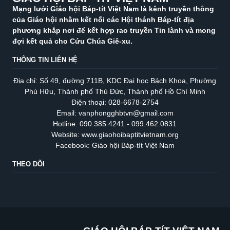
Mạng lưới Giáo hội Báp-tít Việt Nam là kênh truyền thông
của Giáo hội nhằm kết nối các Hội thánh Báp-tít địa
phương khắp nơi để kết hợp rao truyền Tin lành và mong
đợi kết quả cho Cứu Chúa Giê-xu.
THÔNG TIN LIÊN HỆ
Địa chỉ: Số 49, đường 711B, KDC Đại học Bách Khoa, Phường
Phú Hữu, Thành phố Thủ Đức, Thành phố Hồ Chí Minh
Điện thoại: 028-6678-2754
Email: vanphongghbtvn@gmail.com
Hotline: 090.385.4241 - 099.462.0831
Website: www.giaohoibaptitvietnam.org
Facebook: Giáo hội Báp-tít Việt Nam
THEO DÕI